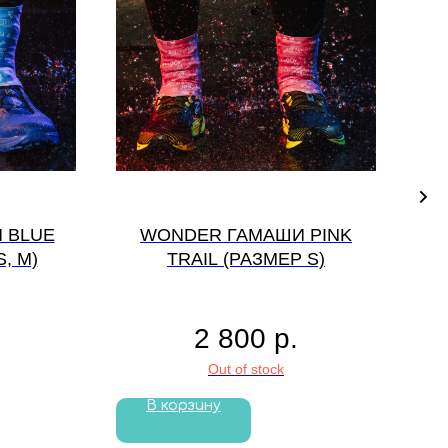
 BLUE
WONDER ГАМАШИ PINK
, М)
TRAIL (РАЗМЕР S)
AN
2 800
р.
Out of stock
В корзину