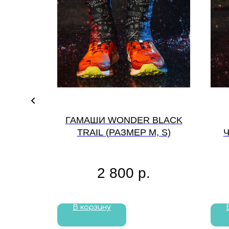
 WILD
ГАМАШИ WONDER BLACK
Р M, S)
TRAIL (РАЗМЕР M, S)
Ч
2 800
р.
В корзину