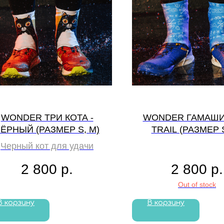
WONDER ТРИ КОТА -
WONDER ГАМАШИ
ЁРНЫЙ (РАЗМЕР S, M)
TRAIL (РАЗМЕР S
Черный кот для удачи
2 800
р.
2 800
р.
Out of stock
В корзину
В корзину