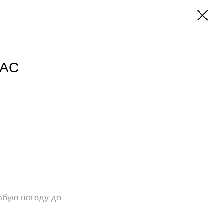
LAC
юбую погоду до