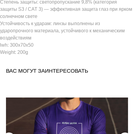
Степень защиты: светопропускание 9,8% (категория
защиты S3 / CAT 3) — эффективная защита глаз при ярком
солнечном свете
Устойчивость к ударам: линзы выполнены из
ударопрочного материала, устойчивого к механическим
воздействиям
lwh: 300x70x50
Weight: 200g
ВАС МОГУТ ЗАИНТЕРЕСОВАТЬ