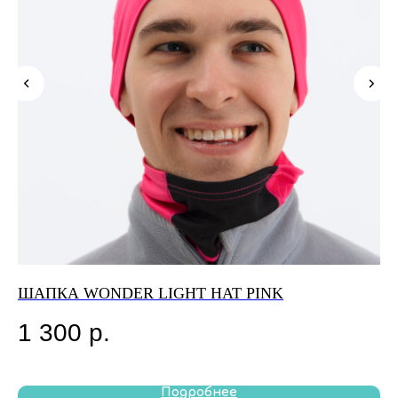
ШАПКА WONDER LIGHT HAT PINK
Ш
1 300
р.
1
Out
Подробнее